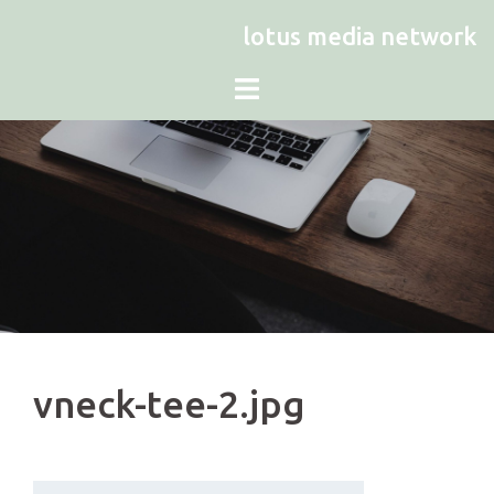
Zum
lotus media network
Inhalt
springen
vneck-tee-2.jpg