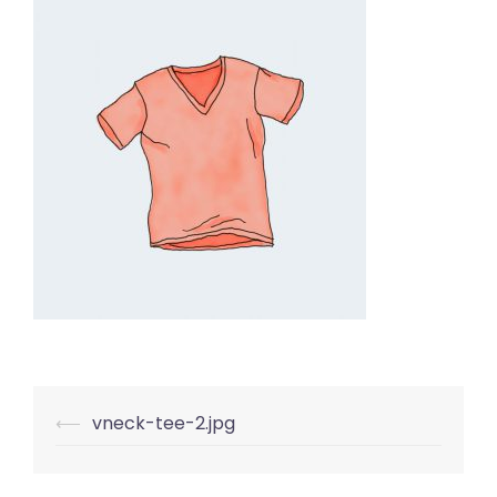
Beitrags-
⟵
vneck-tee-2.jpg
Navigation