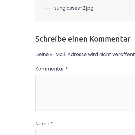
Beitrags-
⟵
sunglasses-2.jpg
Navigation
Schreibe einen Kommentar
Deine E-Mail-Adresse wird nicht veröffentl
Kommentar
*
Name
*