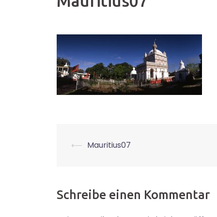
Mauritius07
Beitrags-
⟵
Mauritius07
Navigation
Schreibe einen Kommentar