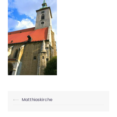
Beitrags-
⟵
Matthiaskirche
Navigation