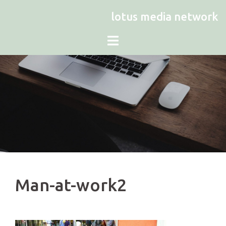
Zum
lotus media network
Inhalt
springen
Man-at-work2