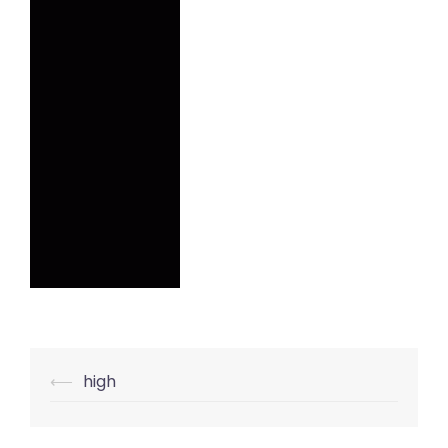
Beitrags-
⟵
high
Navigation