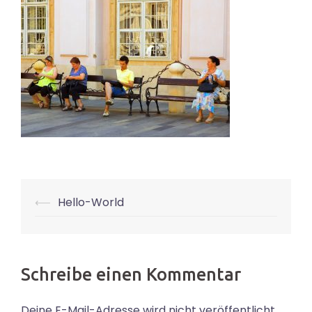
Beitrags-
⟵
Hello-World
Navigation
Schreibe einen Kommentar
Deine E-Mail-Adresse wird nicht veröffentlicht.