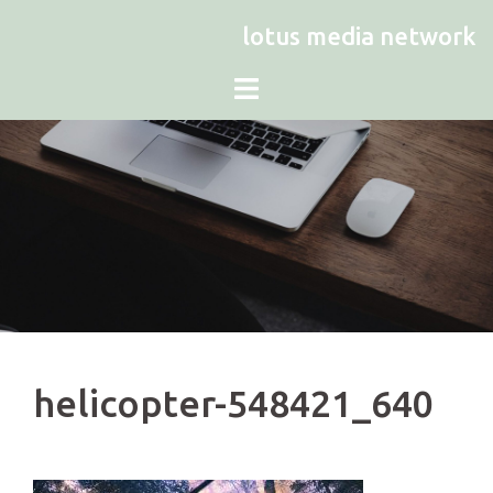
Zum
lotus media network
Inhalt
springen
helicopter-548421_640