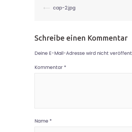
Beitrags-
⟵
cap-2.jpg
Navigation
Schreibe einen Kommentar
Deine E-Mail-Adresse wird nicht veröffentl
Kommentar
*
Name
*