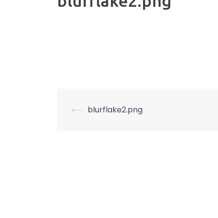
blurflake2.png
Beitrags-
⟵
blurflake2.png
Navigation