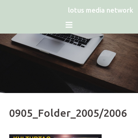
Zum
lotus media network
Inhalt
springen
0905_Folder_2005/2006