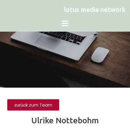
lotus media network
zurück zum Team
Ulrike Nottebohm